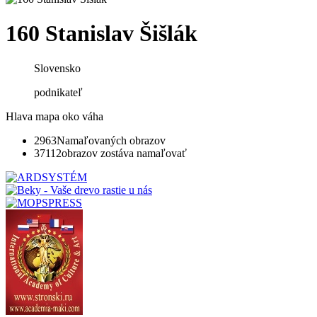
160 Stanislav Šišlák
Slovensko
podnikateľ
Hlava mapa oko váha
2963
Namaľovaných obrazov
37112
obrazov zostáva namaľovať