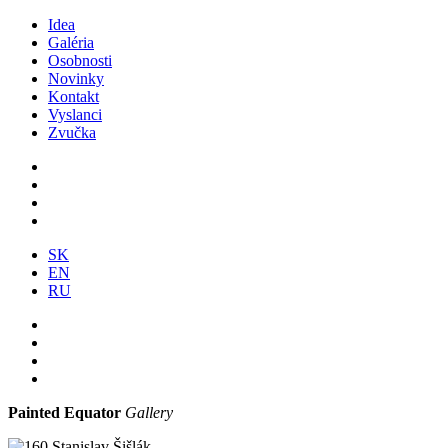
Idea
Galéria
Osobnosti
Novinky
Kontakt
Vyslanci
Zvučka
SK
EN
RU
Painted Equator
Gallery