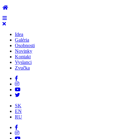
Idea
Galéria
Osobnosti
Novinky
Kontakt
Vyslanci
Zvučka
SK
EN
RU