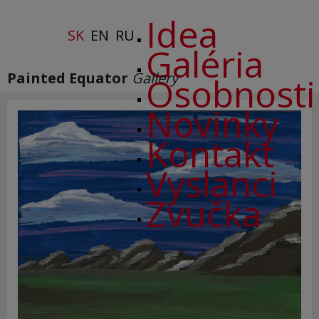
Idea
SK
EN
RU
Galéria
Painted Equator
Gallery
Osobnosti
Novinky
Kontakt
Vyslanci
Zvučka