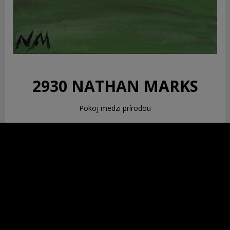
2930 NATHAN MARKS
Pokoj medzi prírodou
učiteľ
"Ticho uprostred hluku."