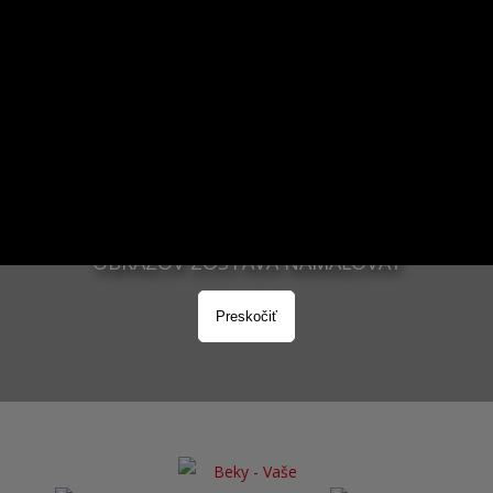
2963
NAMAĽOVANÝCH OBRAZOV
37112
OBRAZOV ZOSTÁVA NAMAĽOVAŤ
Preskočiť