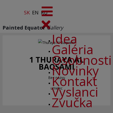
SK
EN
RU
Painted Equator
Gallery
Idea
Galéria
Osobnosti
1 THURAYA AL
BAQSAMI
Novinky
Kontakt
Bez názvu
Vyslanci
umelec
Zvučka